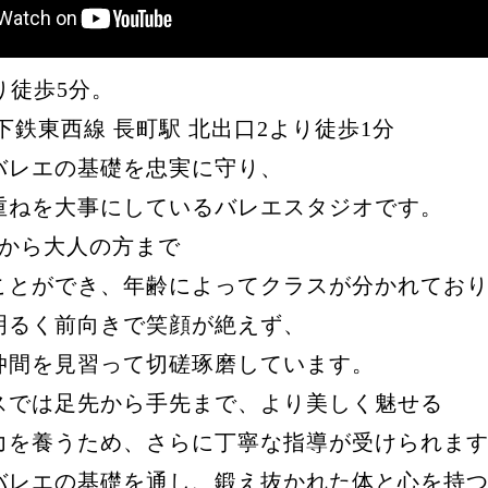
り徒歩5分。
下鉄東西線 長町駅 北出口2より徒歩1分
バレエの基礎を忠実に守り、
重ねを大事にしているバレエスタジオです。
児から大人の方まで
ことができ、年齢によってクラスが分かれてお
明るく前向きで笑顔が絶えず、
仲間を見習って切磋琢磨しています。
スでは足先から手先まで、より美しく魅せる
力を養うため、さらに丁寧な指導が受けられま
バレエの基礎を通し、鍛え抜かれた体と心を持