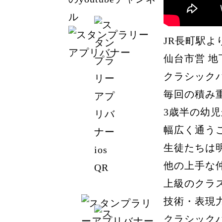
JR長町駅よ
仙台市営 地
クラシック
毎回の積み
3歳半の幼
幅広く通う
生徒たちは
他の上手な
上級のクラ
技術・表現
クラシック