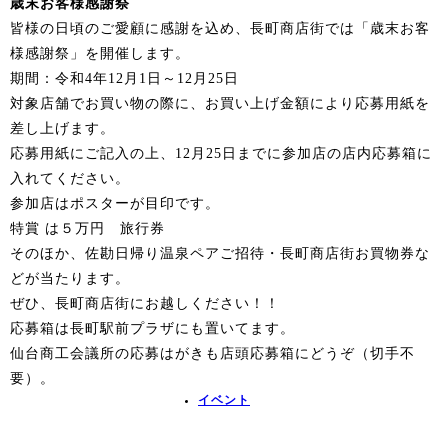
歳末お客様感謝祭
皆様の日頃のご愛顧に感謝を込め、長町商店街では「歳末お客
様感謝祭」を開催します。
期間：令和4年12月1日～12月25日
対象店舗でお買い物の際に、お買い上げ金額により応募用紙を
差し上げます。
応募用紙にご記入の上、12月25日までに参加店の店内応募箱に
入れてください。
参加店はポスターが目印です。
特賞 は５万円 旅行券
そのほか、佐勘日帰り温泉ペアご招待・長町商店街お買物券な
どが当たります。
ぜひ、長町商店街にお越しください！！
応募箱は長町駅前プラザにも置いてます。
仙台商工会議所の応募はがきも店頭応募箱にどうぞ（切手不
要）。
イベント