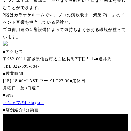
テラス席では、夜風に当たりながら昭和レトロな雰囲気を楽し
むことができます。
2階はカラオケルームです。プロの演歌歌手「鴻巣 巧一」のイ
ベント音響を担当している経験と、
プロ御用達の音響設備によって気持ちよく歌える環境が整って
います。
■アクセス
〒982-0011 宮城県仙台市太白区長町3丁目5−14
■連絡先
TEL 022-399-8847
■営業時間
[1F] 18:00~LAST フードLO23:00
■定休日
月曜日、第3日曜日
■SNS
・シェフのInstagram
■店舗紹介1分動画